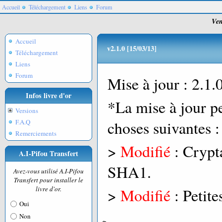
Accueil
Téléchargement
Liens
Forum
Ven
Accueil
v2.1.0 [15/03/13]
Téléchargement
Liens
Forum
Mise à jour : 2.1.
Infos livre d'or
*La mise à jour pe
Versions
F.A.Q
choses suivantes :
Remerciements
>
Modifié
: Crypt
A.I-Pifou Transfert
SHA1.
Avez-vous utilisé A.I-Pifou
Transfert pour installer le
livre d'or.
>
Modifié
: Petite
Oui
Non