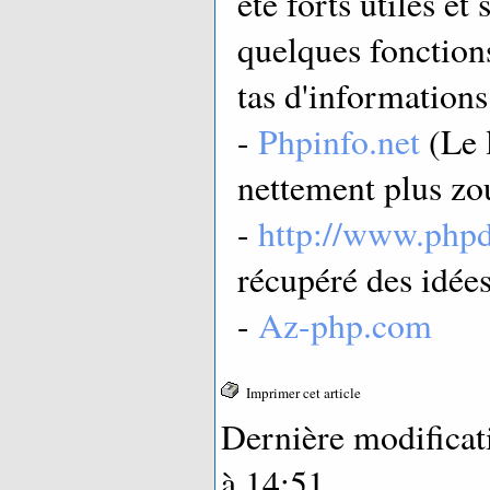
été forts utiles et
quelques fonctions
tas d'informations
-
Phpinfo.net
(Le l
nettement plus zo
-
http://www.phpd
récupéré des idées
-
Az-php.com
Imprimer cet article
Dernière modificat
à 14:51