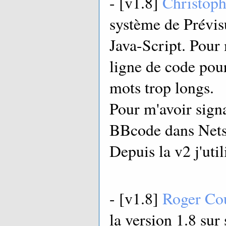
- [v1.8]
Christoph
système de Prévisu
Java-Script. Pour 
ligne de code pou
mots trop longs.
Pour m'avoir sign
BBcode dans Nets
Depuis la v2 j'uti
- [v1.8]
Roger Co
la version 1.8 sur