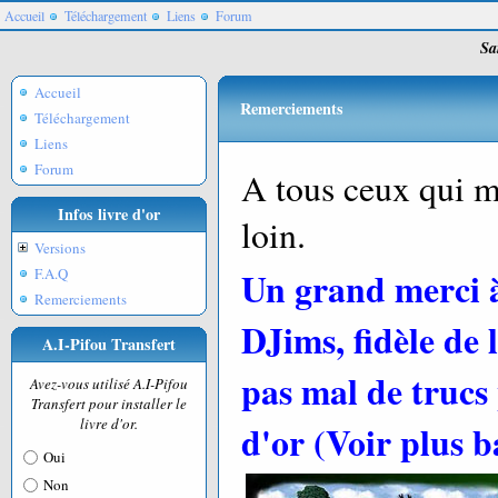
Accueil
Téléchargement
Liens
Forum
Sa
Accueil
Remerciements
Téléchargement
Liens
Forum
A tous ceux qui m
Infos livre d'or
loin.
Versions
F.A.Q
Un grand merci 
Remerciements
DJims, fidèle de 
A.I-Pifou Transfert
pas mal de trucs
Avez-vous utilisé A.I-Pifou
Transfert pour installer le
livre d'or.
d'or (Voir plus b
Oui
Non