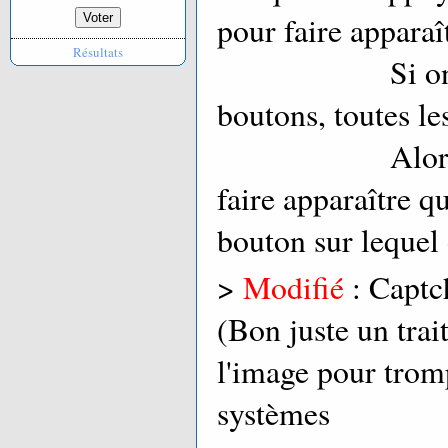
pour faire apparaît
Résultats
Si on appuya
boutons, toutes le
Alors que le
faire apparaître q
bouton sur lequel
>
Modifié
: Captch
(Bon juste un trai
l'image pour trom
systèmes