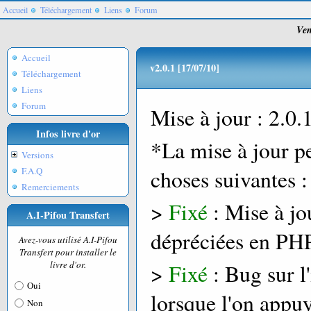
Accueil
Téléchargement
Liens
Forum
Ven
Accueil
v2.0.1 [17/07/10]
Téléchargement
Liens
Forum
Mise à jour : 2.0.
Infos livre d'or
*La mise à jour pe
Versions
F.A.Q
choses suivantes :
Remerciements
>
Fixé
: Mise à jo
A.I-Pifou Transfert
dépréciées en PH
Avez-vous utilisé A.I-Pifou
Transfert pour installer le
livre d'or.
>
Fixé
: Bug sur l'
Oui
lorsque l'on appuy
Non