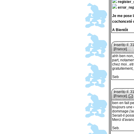
register_gl
error_rep
Je me pose la
cochonceté 
A Bientôt
Inserito il: 
[France]
ahh ben non, c
part, notamen
chez moi...etr
gratuitement, 
Seb
Inserito il: 
[France]
ben en fait p
toujours une 
dommage j'aur
Serait-il pos
Merci d'avanc
Seb.