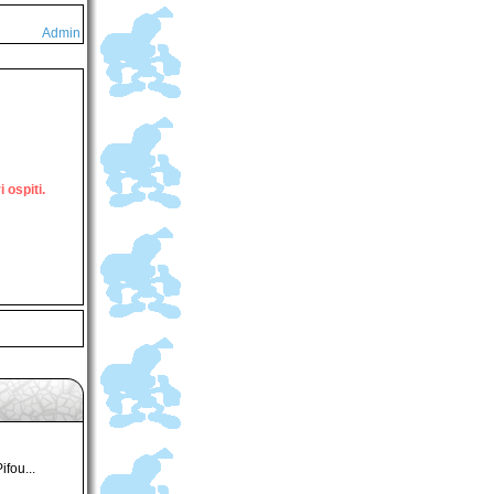
Admin
 ospiti.
ifou...