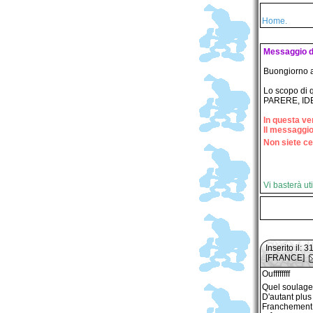
Home.
Messaggio d
Buongiorno a t
Lo scopo di qu
PARERE, ID
In questa ve
Il messaggio
Non siete ce
Vi basterà uti
Inserito il: 
[FRANCE]
Ouffffffff
Quel soulage
D'autant plus
Franchement 