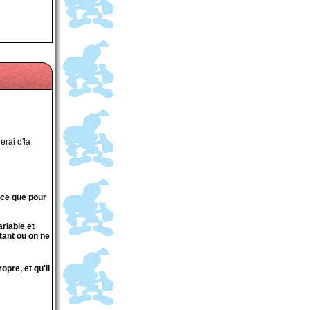
erai d'la
rce que pour
ariable et
tant ou on ne
opre, et qu'il