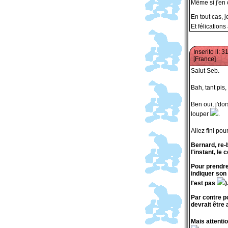
Même si j'en
En tout cas, j
Et félications
Inserito il: 
[France]
Salut Seb.
Bah, tant pis,
Ben oui, j'do
louper
.
Allez fini pou
Bernard, re-b
l'instant, le
Pour prendre
indiquer son 
l'est pas
)
Par contre po
devrait être 
Mais attenti