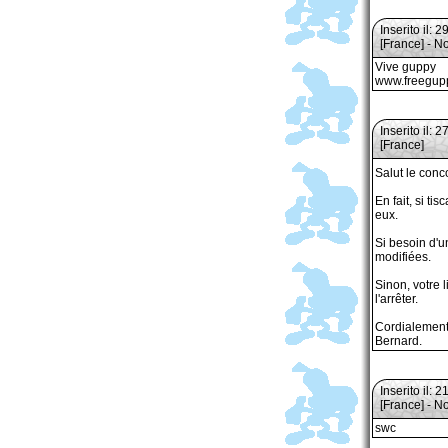
Inserito il: 
[France] - N
Vive guppy
www.freegup
Inserito il: 
[France]
Salut le con
En fait, si ti
eux.
Si besoin d'
modifiées.
Sinon, votre 
l'arrêter.
Cordialement
Bernard.
Inserito il: 
[France] - N
swc