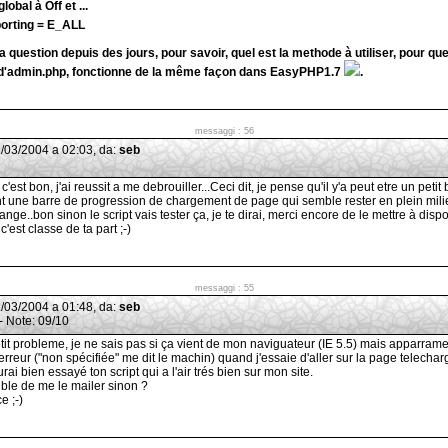
obal à Off et ...
orting = E_ALL
 question depuis des jours, pour savoir, quel est la methode à utiliser, pour que
d'admin.php, fonctionne de la même façon dans EasyPHP1.7
.
messaggi : 56
31/03/2004 a 02:03, da:
seb
'est bon, j'ai reussit a me debrouiller...Ceci dit, je pense qu'il y'a peut etre un peti
t une barre de progression de chargement de page qui semble rester en plein mili
ange..bon sinon le script vais tester ça, je te dirai, merci encore de le mettre à disp
c'est classe de ta part ;-)
messaggi : 55
31/03/2004 a 01:48, da:
seb
- Note: 09/10
etit probleme, je ne sais pas si ça vient de mon naviguateur (IE 5.5) mais apparramen
erreur ("non spécifiée" me dit le machin) quand j'essaie d'aller sur la page telechar
ai bien essayé ton script qui a l'air trés bien sur mon site.
sible de me le mailer sinon ?
e ;-)