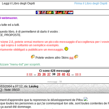
Leggi il Libro degli Ospiti
Firma il Libro degli Ospiti
i webmaster.
utte ed a tutti.
esto libro, è di permettervi di darlo il vostro :
EE, PROPOSTE.
rsione 2.0, potete ormai mettere un piccolo messaggio d'accoglienza per i vostri
 quì sopra è soltanto un semplice
esempio
.
rtamente obbligati a pubblicare un messaggio.
Potete vedere altro Skins
qui
lizzare "menu-list" per scoprirli.
Ci sono 428 messaggi
<
<<
...
35
36
37
38
39
40
41
...
>>
>
messaggi : 58
31/03/2004 a 07:12, da:
Lauleg
- Note: 09/10
ment d'apprendre que tu reprennes le développement de Pifou
 que toutes les personnes a qui j'ai communiqué ton site, sont toutes contentes de P
ça aurait été dommage.