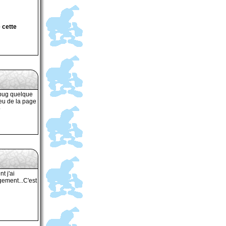
 cette
t bug quelque
eu de la page
o
t j'ai
gement...C'est