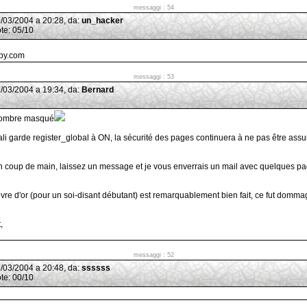
messaggi : 54
29/03/2004 a 20:28, da:
un_hacker
ote: 05/10
py.com
messaggi : 53
27/03/2004 a 19:34, da:
Bernard
combre masqué
scali garde register_global à ON, la sécurité des pages continuera à ne pas être assuré
un coup de main, laissez un message et je vous enverrais un mail avec quelques p
livre d'or (pour un soi-disant débutant) est remarquablement bien fait, ce fut domm
,
messaggi : 52
21/03/2004 a 20:48, da:
ssssss
ote: 00/10