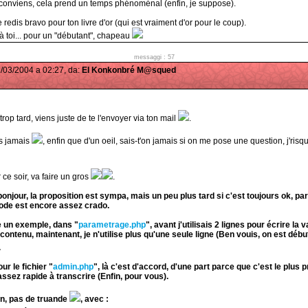
 conviens, cela prend un temps phénoménal (enfin, je suppose).
e redis bravo pour ton livre d'or (qui est vraiment d'or pour le coup).
 à toi... pour un "débutant", chapeau
messaggi : 57
31/03/2004 a 02:27, da:
El Konkonbré M@squed
 trop tard, viens juste de te l'envoyer via ton mail
.
rs jamais
, enfin que d'un oeil, sais-t'on jamais si on me pose une question, j'risqu
r ce soir, va faire un gros
.
onjour, la proposition est sympa, mais un peu plus tard si c'est toujours ok, pa
 code est encore assez crado.
 un exemple, dans "
parametrage.php
", avant j'utilisais 2 lignes pour écrire la v
contenu, maintenant, je n'utilise plus qu'une seule ligne (Ben vouis, on est débu
.
ur le fichier "
admin.php
", là c'est d'accord, d'une part parce que c'est le plus pr
assez rapide à transcrire (Enfin, pour vous).
on, pas de truande
, avec :