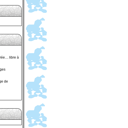
e.... libre à
ages
age de