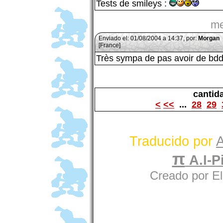
Tests de smileys :
me
Enviado el: 01/08/2004 a 14:37, por:
Morgan
[France]
Très sympa de pas avoir de bd
cantid
<
<<
...
28
29
Traducido por
A
π
A.I-Pi
Creado por E