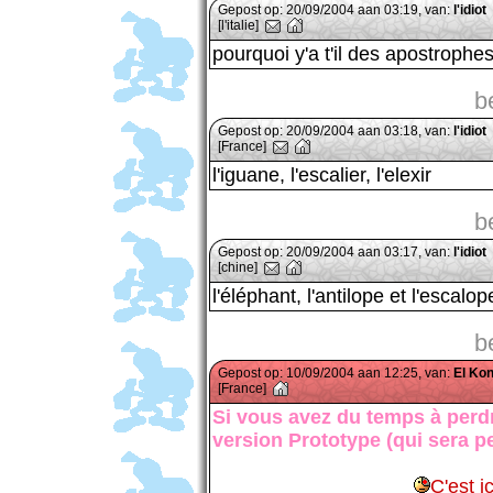
Gepost op: 20/09/2004 aan 03:19, van:
l'idiot
[l'italie]
pourquoi y'a t'il des apostroph
b
Gepost op: 20/09/2004 aan 03:18, van:
l'idiot
[France]
l'iguane, l'escalier, l'elexir
b
Gepost op: 20/09/2004 aan 03:17, van:
l'idiot
[chine]
l'éléphant, l'antilope et l'escalop
b
Gepost op: 10/09/2004 aan 12:25, van:
El Ko
[France]
Si vous avez du temps à perd
version Prototype (qui sera pe
C'est i