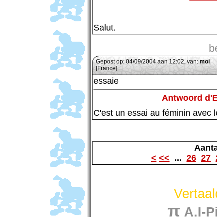
Salut.
b
Gepost op: 04/09/2004 aan 12:02, van:
moi
[France]
essaie
Antwoord d'
C'est un essai au féminin avec l
Aanta
<
<<
...
26
27
Vertaa
π
A.I-Pi