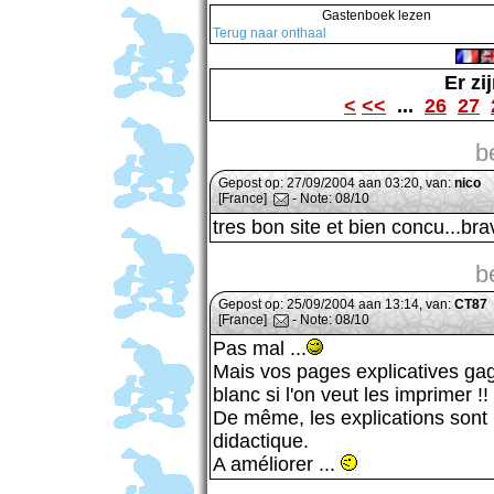
Gastenboek lezen
Terug naar onthaal
Er zi
<
<<
...
26
27
b
Gepost op: 27/09/2004 aan 03:20, van:
nico
[France]
- Note: 08/10
tres bon site et bien concu...br
b
Gepost op: 25/09/2004 aan 13:14, van:
CT87
[France]
- Note: 08/10
Pas mal ...
Mais vos pages explicatives gag
blanc si l'on veut les imprimer !!
De même, les explications sont
didactique.
A améliorer ...