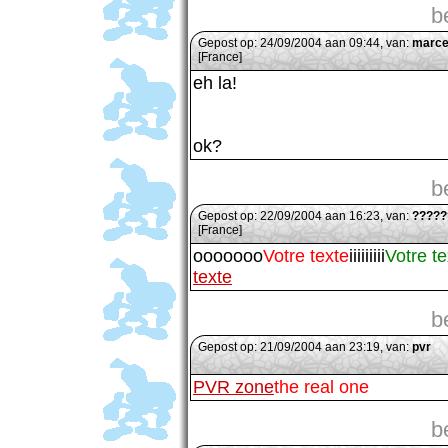
b
Gepost op: 24/09/2004 aan 09:44, van:
marce
[France]
eh la!
ok?
b
Gepost op: 22/09/2004 aan 16:23, van:
?????
[France]
ooooooo
Votre texte
iiiiiiiii
Votre te
texte
b
Gepost op: 21/09/2004 aan 23:19, van:
pvr
PVR zone
the real one
b