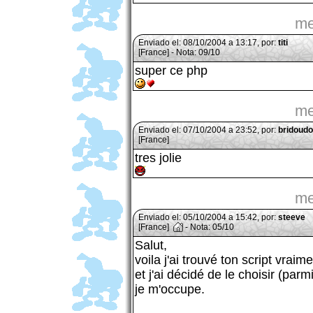
me
Enviado el: 08/10/2004 a 13:17, por:
titi
[France] - Nota: 09/10
super ce php
me
Enviado el: 07/10/2004 a 23:52, por:
bridoud
[France]
tres jolie
me
Enviado el: 05/10/2004 a 15:42, por:
steeve
[France]
- Nota: 05/10
Salut,
voila j'ai trouvé ton script vraim
et j'ai décidé de le choisir (parm
je m'occupe.