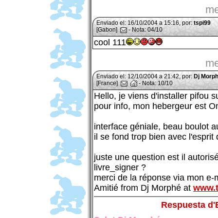
me
Enviado el: 16/10/2004 a 15:16, por:
tspi99
[Gabon]
- Nota: 04/10
cool 111
me
Enviado el: 12/10/2004 a 21:42, por:
Dj Morp
[France]
- Nota: 10/10
Hello, je viens d'installer pifou 
pour info, mon hebergeur est On
interface géniale, beau boulot 
il se fond trop bien avec l'esprit
juste une question est il autorisé
livre_signer ?
merci de la réponse via mon e-
Amitié from Dj Morphé at
www.t
Respuesta d