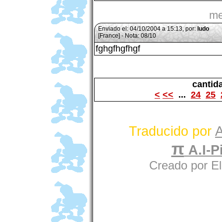
me
Enviado el: 04/10/2004 a 15:13, por:
ludo
[France] - Nota: 08/10
fghgfhgfhgf
cantid
<
<<
...
24
25
Traducido por
A
π
A.I-Pi
Creado por E