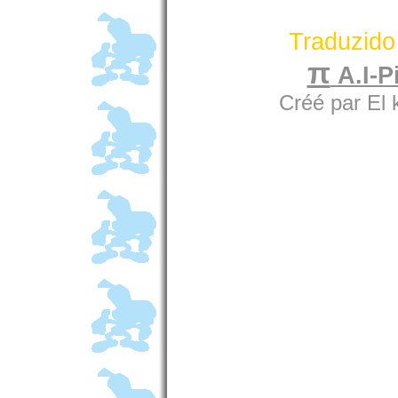
Traduzido
π
A.I-Pi
Créé par El