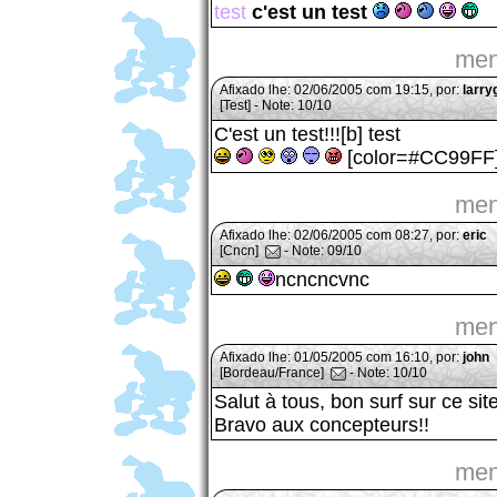
test
c'est un test
men
Afixado lhe: 02/06/2005 com 19:15, por:
larry
[Test] - Note: 10/10
C'est un test!!![b] test
[color=#CC99FF][
men
Afixado lhe: 02/06/2005 com 08:27, por:
eric
[Cncn]
- Note: 09/10
ncncncvnc
men
Afixado lhe: 01/05/2005 com 16:10, por:
john
[Bordeau/France]
- Note: 10/10
Salut à tous, bon surf sur ce site 
Bravo aux concepteurs!!
men