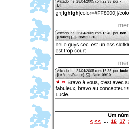
Afixado lhe: 28/04/2005 com 22:38, por:
-
[J]
ghj
fghfgh
[color=#FF8000][/colo
men
Afixado lhe: 26/04/2005 com 16:40, por:
bob
[France]
- Note: 00/10
hello guys ceci est un ess sldfklr
est trop court
men
Afixado lhe: 24/04/2005 com 16:35, por:
lucie
[Le Mans/France]
- Note: 09/10
Bravo à vous, c’est avec su
fabuleux, bravo au concepteur!!!
Lucie.
Um núme
<
<<
...
16
17