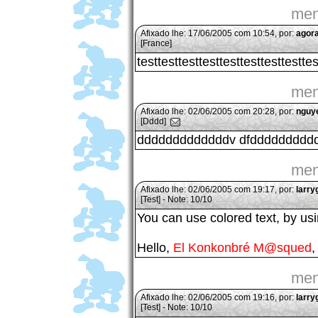
men
Afixado lhe: 17/06/2005 com 10:54, por:
agor
[France]
testtesttesttesttesttesttesttesttes
men
Afixado lhe: 02/06/2005 com 20:28, por:
nguy
[Dddd]
dddddddddddddv dfdddddddddd
men
Afixado lhe: 02/06/2005 com 19:17, por:
larry
[Test] - Note: 10/10
You can use colored text, by us
Hello,
El Konkonbré M@squed
,
men
Afixado lhe: 02/06/2005 com 19:16, por:
larry
[Test] - Note: 10/10