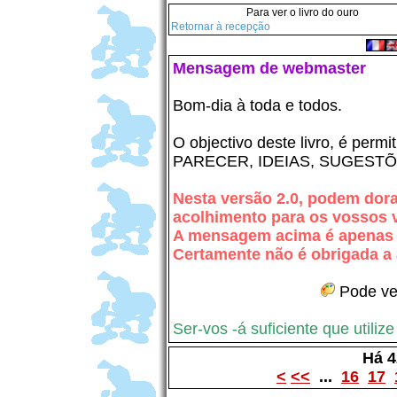
Para ver o livro do ouro
Retornar à recepção
Mensagem de webmaster
Bom-dia à toda e todos.
O objectivo deste livro, é permi
PARECER, IDEIAS, SUGESTÕ
Nesta versão 2.0, podem do
acolhimento para os vossos v
A mensagem acima é apenas
Certamente não é obrigada 
Pode ve
Ser-vos -á suficiente que utilize
Há 
<
<<
...
16
17