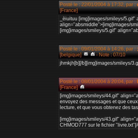
Posté le : 22/01/2004 à 17:32, par :
[France]
_èiuituu [img]images/smileys/5.gif"
align="absmiddle">[img]images/smil
[img]images/smileys/5.gif" align="
Posté le : 09/01/2004 à 14:26, par :
[belgique]
- Note : 07/10
jhmkjh[b][/b][img]images/smileys/3.
Posté le : 08/01/2004 à 20:04, par :
[France]
[img]images/smileys/44.gif" align=
envoyez des messages et que ceux-c
lecture, et que vous obtenez des tas
[img]images/smileys/43.gif" align=
CHMOD777 sur le fichier "livre.txt"[/c