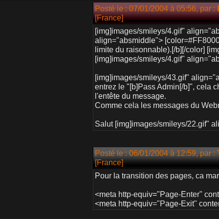
Posté le : 07/01/2004 à 05:56, par :
[France]
[img]images/smileys/4.gif" align="a
align="absmiddle"> [color=#FF8000">
limite du raisonnable).[/b][/color] [
[img]images/smileys/4.gif" align="
[img]images/smileys/43.gif" align="a
entrez le "[b]Pass Admin[/b]", cela 
l'entête du message.
Comme cela les messages du Webmast
Salut [img]images/smileys/22.gif" a
Posté le : 06/01/2004 à 12:59, par :
[France]
Pour la transition des pages, ca ma
<meta http-equiv="Page-Enter" con
<meta http-equiv="Page-Exit" cont