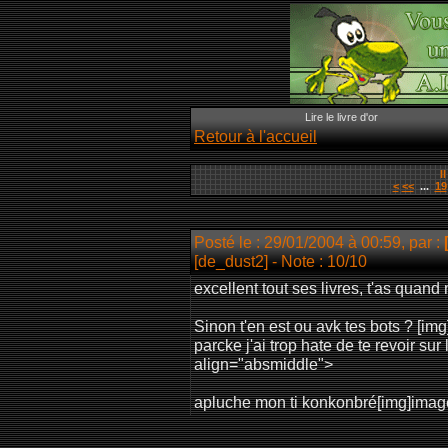
Lire le livre d'or
Retour à l'accueil
I
<
<<
...
19
Posté le : 29/01/2004 à 00:59, par :
[de_dust2]
- Note : 10/10
excellent tout ses livres, t'as quan
Sinon t'en est ou avk tes bots ? [im
parcke j'ai trop hate de te revoir su
align="absmiddle">
apluche mon ti konkonbré[img]image