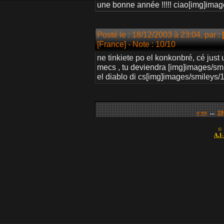
une bonne année !!!!! ciao[img]imag
Posté le : 18/12/2003 à 23:04, par :
[France]
- Note : 10/10
ne tinkiete po el konkonbré, cé jus
mecs , tu deviendra [img]images/smi
el diablo di cs[img]images/smileys/
<
<<
...
19
© 
A.I-