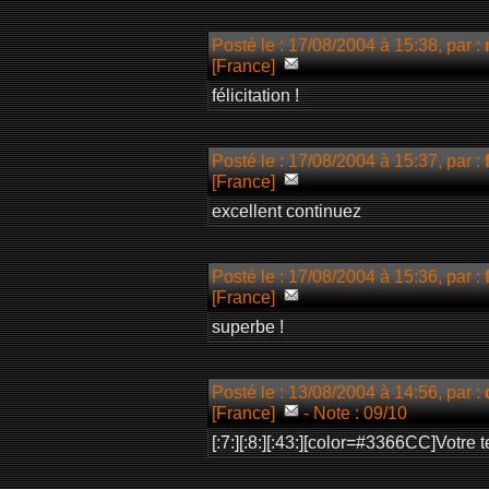
Posté le : 17/08/2004 à 15:38, par :
[France]
félicitation !
Posté le : 17/08/2004 à 15:37, par :
[France]
excellent continuez
Posté le : 17/08/2004 à 15:36, par :
[France]
superbe !
Posté le : 13/08/2004 à 14:56, par :
[France]
- Note : 09/10
[:7:][:8:][:43:][color=#3366CC]Votre 