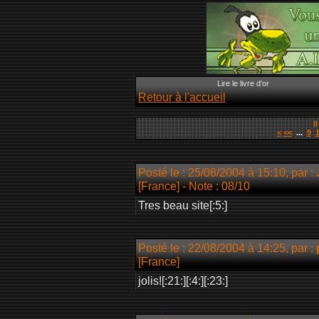
Lire le livre d'or
Retour à l'accueil
I
<
<<
...
9
Posté le : 25/08/2004 à 15:10, par :
[France]
- Note : 08/10
Tres beau site[:5:]
Posté le : 22/08/2004 à 14:25, par :
[France]
jolis![:21:][:4:][:23:]