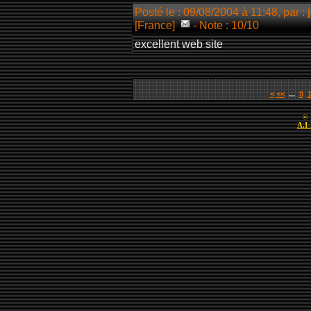
Posté le : 09/08/2004 à 11:48, par :
[France]
- Note : 10/10
excellent web site
<
<<
...
9
© 
A.I-