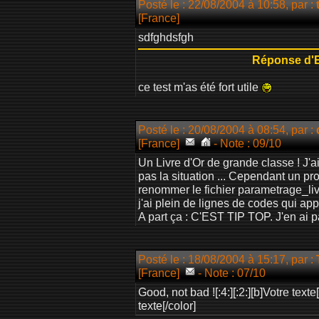
Posté le : 22/08/2004 à 10:58, par :
[France]
sdfghdsfgh
Réponse d'
ce test m'as été fort utile
Posté le : 20/08/2004 à 08:54, par :
[France]
- Note : 09/10
Un Livre d'Or de grande classe ! J'ai
pas la situation ... Cependant un pr
renommer le fichier parametrage_liv
j'ai plein de lignes de codes qui appar
A part ça : C'EST TIP TOP. J'en ai pa
Posté le : 18/08/2004 à 15:17, par :
[France]
- Note : 07/10
Good, not bad ![:4:][:2:][b]Votre text
texte[/color]